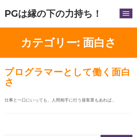
PGは縁の下の力持ち！
Togg
navig
カテゴリー:
面白さ
プログラマーとして働く面白
さ
仕事と一口にいっても、人間相手に行う接客業もあれば…